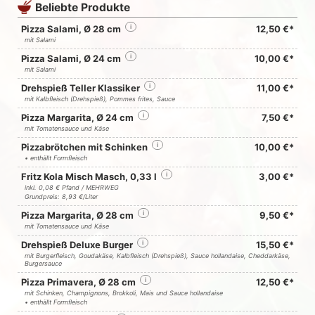
Beliebte Produkte
Pizza Salami, Ø 28 cm
i
12,50 €*
mit Salami
Pizza Salami, Ø 24 cm
i
10,00 €*
mit Salami
Drehspieß Teller Klassiker
i
11,00 €*
mit Kalbfleisch (Drehspieß), Pommes frites, Sauce
Pizza Margarita, Ø 24 cm
i
7,50 €*
mit Tomatensauce und Käse
Pizzabrötchen mit Schinken
i
10,00 €*
• enthällt Formfleisch
Fritz Kola Misch Masch, 0,33 l
i
3,00 €*
inkl. 0,08 € Pfand / MEHRWEG
Grundpreis: 8,93 €/Liter
Pizza Margarita, Ø 28 cm
i
9,50 €*
mit Tomatensauce und Käse
Drehspieß Deluxe Burger
i
15,50 €*
mit Burgerfleisch, Goudakäse, Kalbfleisch (Drehspieß), Sauce hollandaise, Cheddarkäse,
Burgersauce
Pizza Primavera, Ø 28 cm
i
12,50 €*
mit Schinken, Champignons, Brokkoli, Mais und Sauce hollandaise
• enthällt Formfleisch