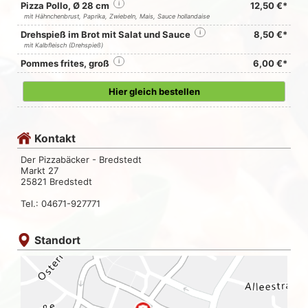
Pizza Pollo, Ø 28 cm
i
12,50 €*
mit Hähnchenbrust, Paprika, Zwiebeln, Mais, Sauce hollandaise
Drehspieß im Brot mit Salat und Sauce
i
8,50 €*
mit Kalbfleisch (Drehspieß)
Pommes frites, groß
i
6,00 €*
Hier gleich bestellen
Kontakt
Der Pizzabäcker - Bredstedt
Markt 27
25821 Bredstedt
Tel.: 04671-927771
Standort